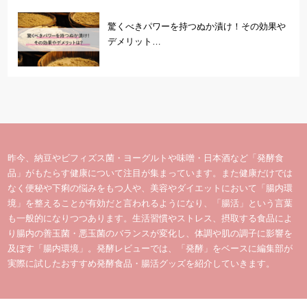
驚くべきパワーを持つぬか漬け！その効果や
デメリット…
昨今、納豆やビフィズス菌・ヨーグルトや味噌・日本酒など「発酵食
品」がもたらす健康について注目が集まっています。また健康だけでは
なく便秘や下痢の悩みをもつ人や、美容やダイエットにおいて「腸内環
境」を整えることが有効だと言われるようになり、「腸活」という言葉
も一般的になりつつあります。生活習慣やストレス、摂取する食品によ
り腸内の善玉菌・悪玉菌のバランスが変化し、体調や肌の調子に影響を
及ぼす「腸内環境」。発酵レビューでは、「発酵」をベースに編集部が
実際に試したおすすめ発酵食品・腸活グッズを紹介していきます。