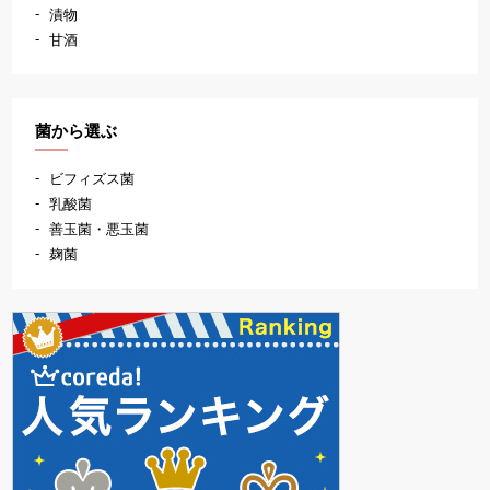
漬物
甘酒
菌から選ぶ
ビフィズス菌
乳酸菌
善玉菌・悪玉菌
麹菌