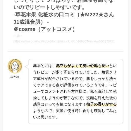
いのでリピートしやすいです。
-草花木果 化粧水の口コミ（★M222★さん
31歳混合肌） -
＠cosme（アットコスメ）
出典：
https://www.cosme.net/product/product_id/10168103/review/508179721
基本的には、
泡立ちがよくて洗い心地も良い
とい
うレビューが多く寄せられていました。角質クリ
みかみ
ア成分が配合されているので、肌をしっかり洗っ
てケアできる点が評価されているようです。レビ
ューでコメントされた方同様に、私も洗顔して乾
燥してしまうのが苦手なので、洗顔を終えた後の
感覚はとっても気になります！
柚子の香りがする
ようなので、実際に使う時に香りも確認してみた
いと思います。