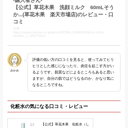
-購入者さん-
【公式】草花木果 洗顔ミルク 60mLそう
か...(草花木果 楽天市場店)のレビュー・口
コミ
出典：
https://review.rakuten.co.jp/item/1/287054_10000035/dcms-hzl4u-
hw39vk_1_105279163/
評価の低い方の口コミを見ると、使ってみてヒリ
ヒリとした感じになったり、炎症を起こす方がい
みかみ
るようです。肌質などによるところもあると思い
ますが、自分の肌ではどうなるのか、かなり気に
なるところですね。
化粧水の気になる口コミ・レビュー
【公式】草花木果 化粧水（し