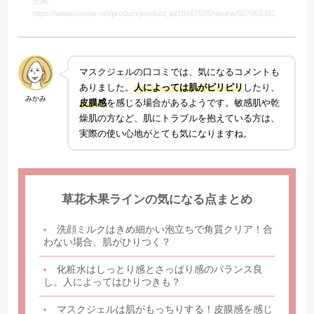
出典：
https://www.cosme.net/product/product_id/10167535/review/507952382
マスクジェルの口コミでは、気になるコメントも
ありました。
人によっては肌がピリピリ
したり、
みかみ
皮膜感
を感じる場合があるようです。敏感肌や乾
燥肌の方など、肌にトラブルを抱えている方は、
実際の使い心地がとても気になりますね。
草花木果ラインの気になる点まとめ
洗顔ミルクはきめ細かい泡立ちで角質クリア！合
わない場合、肌がひりつく？
化粧水はしっとり感とさっぱり感のバランス良
し。人によってはひりつきも？
マスクジェルは肌がもっちりする！皮膜感を感じ