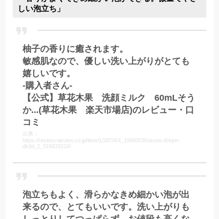
しい泡立ち」
柚子の香りに癒されます。
敏感肌なので、優しい洗い上がりがとても
嬉しいです。
-購入者さん-
【公式】草花木果 洗顔ミルク 60mLそう
か...(草花木果 楽天市場店)のレビュー・口
コミ
出典：
https://review.rakuten.co.jp/item/1/287054_10000035/dcms-i04qm-
db3d_2_916633218/
泡立ちもよく、滑らかなきめ細かい泡が出
来るので、とてもいいです。洗い上がりも
しっとりしてつっぱらず、お値段も高くな