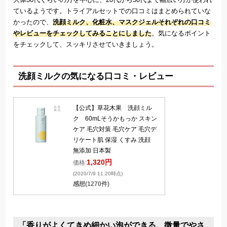
ているようです。トライアルセットでの口コミはまとめられていな
かったので、
洗顔ミルク、化粧水、マスクジェルそれぞれの口コミ
やレビューをチェックしてみることにしました
。気になるポイント
をチェックして、スッキリさせていきましょう。
洗顔ミルクの気になる口コミ・レビュー
【公式】草花木果 洗顔ミル
ク 60mLそうかもっか スキン
ケア 毛穴対策 毛穴ケア 毛穴デ
リケート肌 保湿 くすみ 洗顔
無添加 日本製
1,320円
価格:
(2020/7/9 11:20時点)
感想(1270件)
「香りがよくてきめ細かい泡ができる。微量でやさ