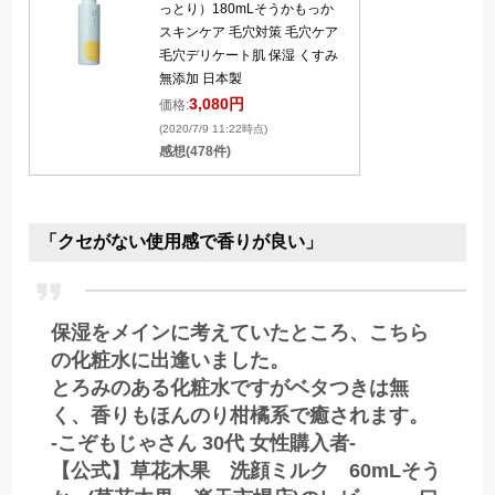
っとり）180mLそうかもっか
スキンケア 毛穴対策 毛穴ケア
毛穴デリケート肌 保湿 くすみ
無添加 日本製
3,080円
価格:
(2020/7/9 11:22時点)
感想(478件)
「クセがない使用感で香りが良い」
保湿をメインに考えていたところ、こちら
の化粧水に出逢いました。
とろみのある化粧水ですがベタつきは無
く、香りもほんのり柑橘系で癒されます。
-こぞもじゃさん 30代 女性購入者-
【公式】草花木果 洗顔ミルク 60mLそう