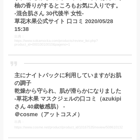
柚の香りがするところもお気に入りです。
-混合肌さん 30代後半 女性-
草花木果公式サイト 口コミ 2020/05/28
15:38
出典：
https://www.sokamocka.com/products/review_list.php?
product_id=00010010010&pageno=1
主にナイトパックに利用していますがお肌
の調子
乾燥から守られ、肌が滑らかになりました
-草花木果 マスクジェルの口コミ（azukipi
さん 40歳敏感肌） -
＠cosme（アットコスメ）
出典：
https://www.cosme.net/product/product_id/10167535/review/508610132