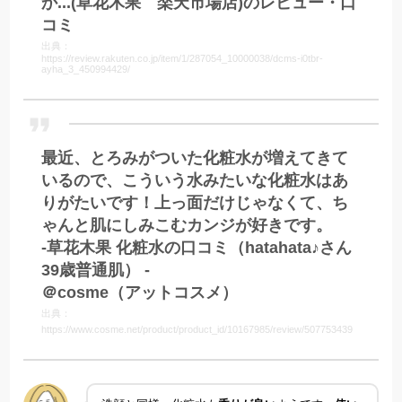
か...(草花木果 楽天市場店)のレビュー・口
コミ
出典：
https://review.rakuten.co.jp/item/1/287054_10000038/dcms-i0tbr-
ayha_3_450994429/
最近、とろみがついた化粧水が増えてきて
いるので、こういう水みたいな化粧水はあ
りがたいです！上っ面だけじゃなくて、ち
ゃんと肌にしみこむカンジが好きです。
-草花木果 化粧水の口コミ（hatahata♪さん
39歳普通肌） -
＠cosme（アットコスメ）
出典：
https://www.cosme.net/product/product_id/10167985/review/507753439