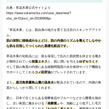
出典：草花木果公式サイトより
https://www.sokamocka.com/user_data/new/?
xloc_id=01&xcr_id=20190908pc
「草花木果」とは、肌自身の地力を育てる注目のスキンケアアイテ
ム。
肌の深部に植物成分をとどけ、肌の内側のリズムを整えてしなやか
な肌を目指してつくられた基礎化粧品です。
草花木果の化粧品には、肌を保湿して乱れた肌状態を休ませる働き
が期待されている
桜葉エキス
と、肌に潤いを与える
ゆずセラミド
、
そして肌の角質の内側にある細胞間脂質の水分保持やバリア機能を
サポートしてくれる
コメ胚芽油
がブレンドされています。
また
、鹿児島県霧島山麓の温泉水
が配合されているので、内側の角
質からしっかり潤してくれます。
更に、日本で古くからある発酵食品やフルーツなどから酵素を抽出
し、古い角質に働きかける
「発酵素」
や、加齢により低下した毛穴
を目立ちにくくしてくれる
「たけのこ皮エキス」
、透明感のある肌