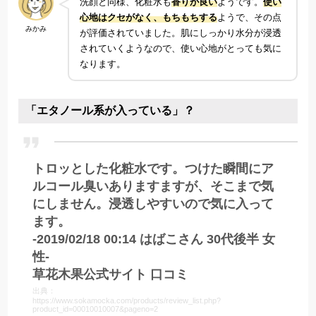
洗顔と同様、化粧水も
香りが良い
ようです。
使い
心地はクセがなく、もちもちする
ようで、その点
みかみ
が評価されていました。肌にしっかり水分が浸透
されていくようなので、使い心地がとっても気に
なります。
「エタノール系が入っている」？
トロッとした化粧水です。つけた瞬間にア
ルコール臭いありますますが、そこまで気
にしません。浸透しやすいので気に入って
ます。
-2019/02/18 00:14 はばこさん 30代後半 女
性-
草花木果公式サイト 口コミ
出典：
https://www.sokamocka.com/products/review_list.php?
product_id=00010010007&pageno=2