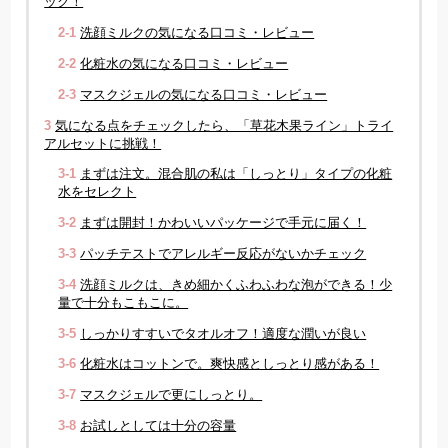
ック！
2-1
洗顔ミルクの気になる口コミ・レビュー
2-2
化粧水の気になる口コミ・レビュー
2-3
マスクジェルの気になる口コミ・レビュー
3
気になる点をチェックしたら、「草花木果ライン」トライ
アルセットに挑戦！
3-1
まずは注文。混合肌の私は「しっとり」タイプの化粧
水をセレクト
3-2
まずは開封！かわいいパッケージで手元に届く！
3-3
パッチテストでアレルギー反応がないかチェック
3-4
洗顔ミルクは、きめ細かくふわふわな泡ができる！少
量で十分もこもこに。
3-5
しっかりすすいでタオルオフ！適度な潤いが良い
3-6
化粧水はコットンで。爽快感としっとり感がある！
3-7
マスクジェルで更にしっとり。
3-8
お試しとしては十分の容量